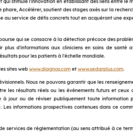
qui stimule l'innovation en établissant des liens entre le m
hare, Accélérer, soutient des stages axés sur la recherc
e au service de défis concrets tout en acquérant une expé
rse qui se consacre à la détection précoce des problèmes
nir plus d'informations aux cliniciens en soins de santé 
résultats pour les patients à l'échelle mondiale.
les sites web
www.diagnos.com
et
www.sedarplus.com
.
isionnels. Nous ne pouvons garantir que les renseignemen
entre les résultats réels ou les événements futurs et ce
e à jour ou de réviser publiquement toute information p
t. Les informations prospectives contenues dans ce com
de services de réglementation (au sens attribué à ce term