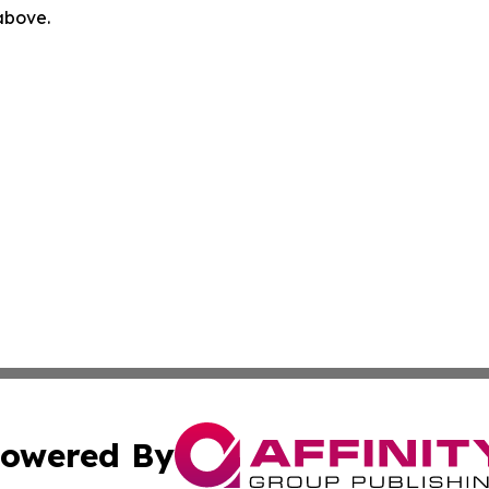
 above.
owered By