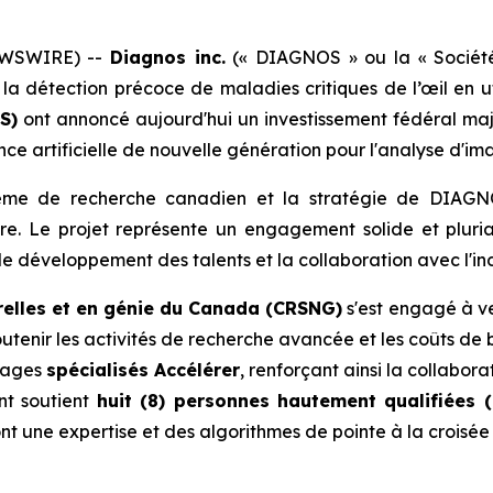
EWSWIRE) --
Diagnos inc.
(« DIAGNOS » ou la « Société
détection précoce de maladies critiques de l’œil en utili
S)
ont annoncé aujourd'hui un investissement fédéral ma
ce artificielle de nouvelle génération pour l'analyse d'ima
stème de recherche canadien et la stratégie de DIAGNO
aire. Le projet représente un engagement solide et plu
 le développement des talents et la collaboration avec l'ind
relles et en génie du Canada (CRSNG)
s'est engagé à v
tenir les activités de recherche avancée et les coûts de b
stages
spécialisés Accélérer
, renforçant ainsi la collaborat
nt soutient
huit (8) personnes hautement qualifiées (
t une expertise et des algorithmes de pointe à la croisée de