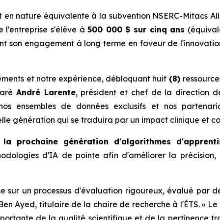
 en nature équivalente à la subvention NSERC-Mitacs Alli
e l'entreprise s'élève à
500 000 $ sur cinq ans
(équiva
 son engagement à long terme en faveur de l'innovation 
sements et notre expérience, débloquant huit
(8)
ressource
laré
André Larente
, président et chef de la direction 
nos ensembles de données exclusifs et nos partenaria
lle génération qui se traduira par un impact clinique et c
 la prochaine génération d'algorithmes d'appren
odologies d'IA de pointe afin d'améliorer la précision, 
ur un processus d'évaluation rigoureux, évalué par des
Ben Ayed, titulaire de la chaire de recherche à l'ÉTS. « Le
ortante de la qualité scientifique et de la pertinence t