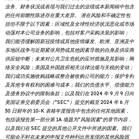
业务、财务状况或表现与我们过去的业绩或本新闻稿中包含
的任何前瞻性陈述存在重大差异。 潜在风险和不确定性包
括但不限于以下因素：区域性及全球性经济状况恶化或市场
动荡对本公司业务的影响，包括对客户采购决策的影响；
我们能否缓解因新冠疫情或其他疫情爆发、欧洲、亚洲及中
东地区战争与近期紧张局势或其他因素导致的自身及供应商
供应链中断；未来对公共卫生危机的应对措施及其影响；网
络安全风险；美国及外国政府相关法律法规与关税的变动；
我们成功实施收购战略或整合被收购公司的能力；保护专利
及其他专有权利的困难与成本；我们的负债水平、偿债能力
及债务协议中的限制条款；以及我们在 2024 年 9 月 9 日向
美国证券交易委员会（“SEC”）提交的截至 2024 年 6 月
30 日财年的 10-K 表格年度报告中包含的任何其他因素，
包括该报告第一部分第 1A 项题为“风险因素”的章节内容，
以及我们在 SEC 提交的其他公开文件中所述的因素。我们
可能会不时在未来的申报文件种列出所发现的其他风险因