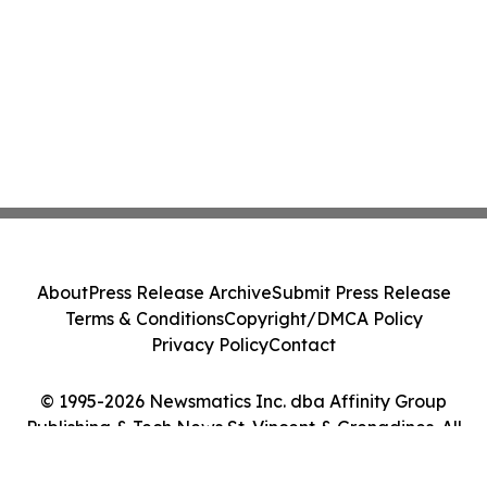
About
Press Release Archive
Submit Press Release
Terms & Conditions
Copyright/DMCA Policy
Privacy Policy
Contact
© 1995-2026 Newsmatics Inc. dba Affinity Group
Publishing & Tech News St. Vincent & Grenadines. All
Rights Reserved.