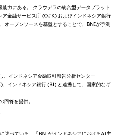
援能力にある。 クラウデラの統合型データプラット
金融サービス庁 (OJK) およびインドネシア銀行
は、オープンソースを基盤とすることで、BNIが予測
し、インドネシア金融取引報告分析センター
nter, OJK)、インドネシア銀行 (BI) と連携して、国家的なギ
動の回答を提供。
。
うに述べている。「BNIがインドネシアにおけるAI主