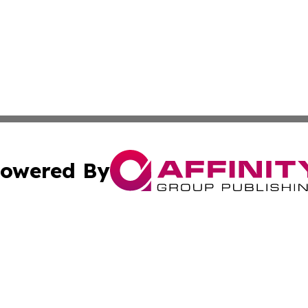
owered By
ubmit Press Release
Terms & Conditions
Copyright/DMCA
ba Affinity Group Publishing & Tech News St. Vincent & Gr
Cookie Settings / Your Privacy Choices