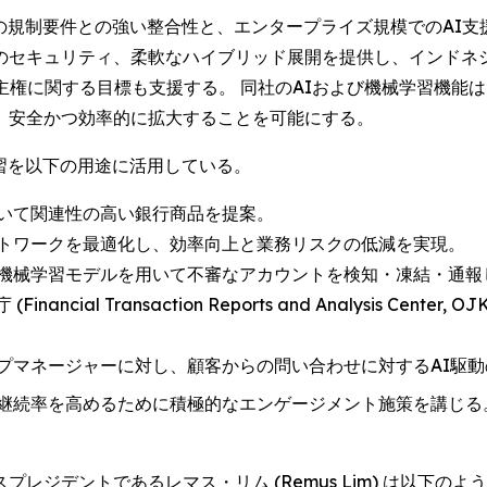
の規制要件との強い整合性と、エンタープライズ規模でのAI支
セキュリティ、柔軟なハイブリッド展開を提供し、インドネシア
ータ主権に関する目標も支援する。 同社のAIおよび機械学習機能
、安全かつ効率的に拡大することを可能にする。
習を以下の用途に活用している。
いて関連性の高い銀行商品を提案。
トワークを最適化し、効率向上と業務リスクの低減を実現。
機械学習モデルを用いて不審なアカウントを検知・凍結・通報
inancial Transaction Reports and Analysis Ce
プマネージャーに対し、顧客からの問い合わせに対するAI駆
継続率を高めるために積極的なエンゲージメント施策を講じる
ジデントであるレマス・リム (Remus Lim) は以下のよ