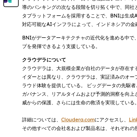
導のバンキングの次なる段階を切り拓く中で、同社と
タプラットフォームを採用することで、BNIは生成
対応可能なAIインフラによって、インドネシアの
BNIがデータアーキテクチャの近代化を進める中で
プを発揮できるよう支援している。
クラウデラについて
クラウデラは、大規模企業が自社のデータが存在する
イダーとは異なり、クラウデラは、実証済みのオー
ラウド体験を提供している。 ビッグデータの先駆者
ガバナンス、リアルタイムおよび予測的洞察を向上
威からの保護、さらには生命の救済を実現してい
詳細については、
Cloudera.com
にアクセスし、
Lin
その他すべての会社名および製品名は、それぞれの