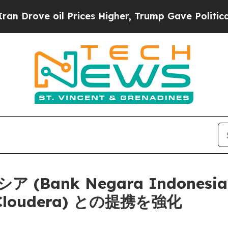
e oil Prices Higher, Trump Gave Politically Con
(Bank Negara Indones
oudera) との提携を強化