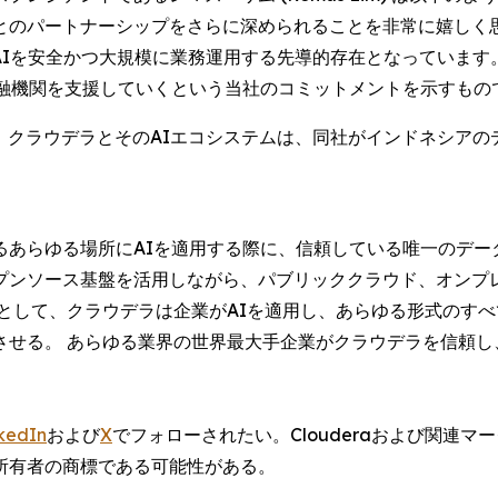
のパートナーシップをさらに深められることを非常に嬉しく思
AIを安全かつ大規模に業務運用する先導的存在となっています
金融機関を支援していくという当社のコミットメントを示すもの
、クラウデラとそのAIエコシステムは、同社がインドネシア
あらゆる場所にAIを適用する際に、信頼している唯一のデータ
プンソース基盤を活用しながら、パブリッククラウド、オンプ
として、クラウデラは企業がAIを適用し、あらゆる形式のす
させる。 あらゆる業界の世界最大手企業がクラウデラを信頼し
る。
kedIn
および
X
でフォローされたい。Clouderaおよび関連マーク
所有者の商標である可能性がある。