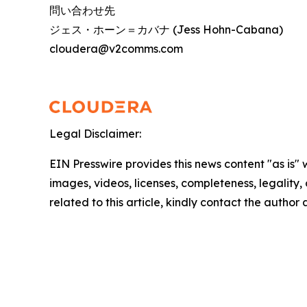
問い合わせ先
ジェス・ホーン＝カバナ (Jess Hohn-Cabana)
cloudera@v2comms.com
Legal Disclaimer:
EIN Presswire provides this news content "as is" 
images, videos, licenses, completeness, legality, o
related to this article, kindly contact the author