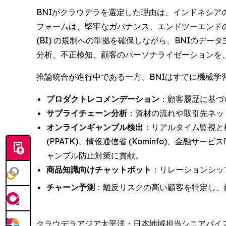
BNIがクラウデラを選定した理由は、インドネシア
フォームは、堅牢なガバナンス、エンドツーエンドの
(BI) の規制への準拠を確保しながら、BNIのデ
分析、不正検知、顧客のパーソナライゼーションを
推論統合が進行中である一方、BNIはすでに機械学
プロダクトレコメンデーション
：顧客履歴に基づ
サプライチェーン分析
：資材の流れや取引先ネッ
オンラインギャンブル検出
：リアルタイム監視と
(PPATK)、情報通信省 (Kominfo)、金融サービス庁 (F
ャンブル防止対策に貢献。
商品知識向けチャットボット
：リレーションシッ
チャーン予測
：離反リスクの高い顧客を特定し、
クラウデラアジア太平洋・日本地域担当シニアバイスプレ