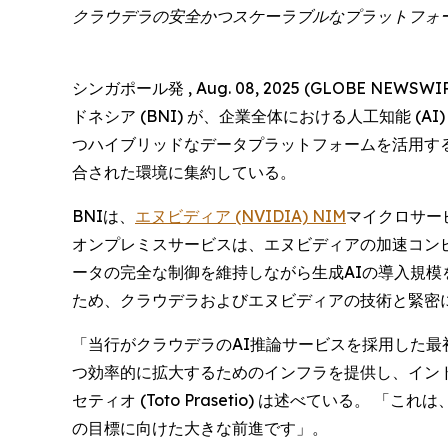
クラウデラの安全かつスケーラブルなプラットフォ
シンガポール発 , Aug. 08, 2025 (GLOBE NEWSWIR
ドネシア (BNI) が、企業全体における人工知能 
つハイブリッドなデータプラットフォームを活用する
合された環境に集約している。
BNIは、
エヌビディア (NVIDIA) NIM
マイクロサービス
オンプレミスサービスは、エヌビディアの加速コンピ
ータの完全な制御を維持しながら生成AIの導入規模
ため、クラウデラおよびエヌビディアの技術と緊密に
「当行がクラウデラのAI推論サービスを採用した最
つ効率的に拡大するためのインフラを提供し、インドネ
セティオ (Toto Prasetio) は述べてい
の目標に向けた大きな前進です」。