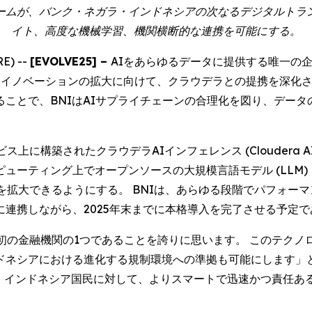
ームが、バンク・ネガラ・インドネシアの次なるデジタルトラ
イト、高度な機械学習、機関横断的な連携を可能にする。
E) --
[EVOLVE25] –
AIをあらゆるデータに提供する唯一の
(AI) イノベーションの拡大に向けて、クラウデラとの提携を深
ことで、BNIはAIサプライチェーンの合理化を図り、データ
上に構築されたクラウデラAIインフェレンス (Cloudera AI 
ューティング上でオープンソースの大規模言語モデル (LLM)
を拡大できるようにする。 BNIは、あらゆる段階でパフォー
連携しながら、2025年末までに本格導入を完了させる予定で
初の金融機関の1つであることを誇りに思います。 このテクノ
シアにおける進化する規制環境への準拠も可能にします」と、B
る。 「これは、インドネシア国民に対して、よりスマートで迅速かつ