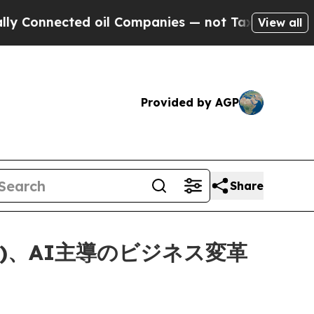
nected oil Companies — not Taxpayers — the Chanc
View all
Provided by AGP
Share
ia)、AI主導のビジネス変革